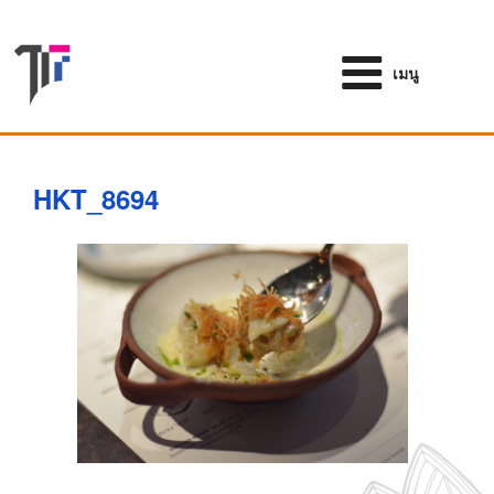
ข้าม
ไป
ยัง
เมนู
บทความ
HKT_8694