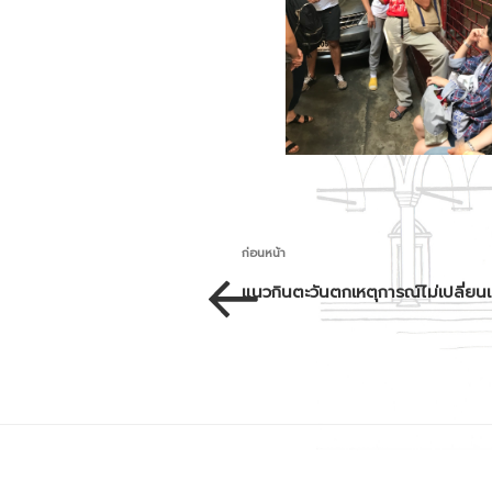
เมนู
เรื่อง
ก่อนหน้า
นำทาง
ก่อน
แนวกินตะวันตกเหตุการณ์ไม่เปลี่ย
หน้า
เรื่อง