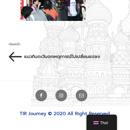
เมนู
เรื่อง
ก่อนหน้า
นำทาง
ก่อน
แนวกินตะวันตกเหตุการณ์ไม่เปลี่ยนแปลง
เรื่อง
หน้า
Facebook
Instagram
Email
TIR Journey © 2020 All Right Reserved.
Thai