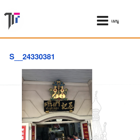
ข้าม
ไป
ยัง
เมนู
บทความ
S__24330381