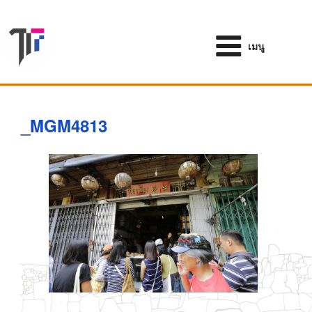
ข้าม
ไป
ยัง
เมนู
บทความ
_MGM4813